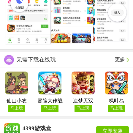
无需下载在线玩
更多
仙山小农
冒险大作战
造梦无双
枫叶岛
马上玩
马上玩
马上玩
马上玩
4399游戏盒
立即安装