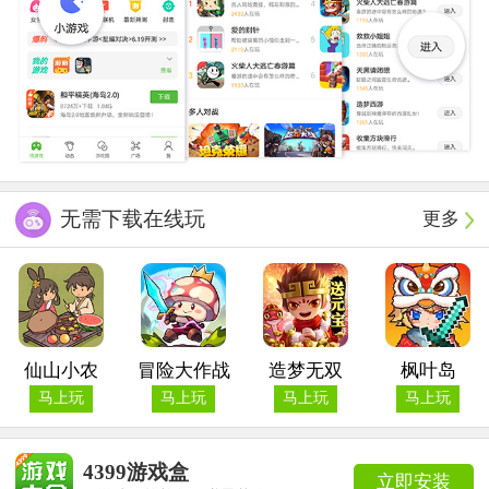
无需下载在线玩
更多
仙山小农
冒险大作战
造梦无双
枫叶岛
马上玩
马上玩
马上玩
马上玩
4399游戏盒
立即安装