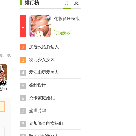
排行榜
月
总
化妆解压模拟
1
开始游戏
沉浸式治愈达人
2
换一换
次元少女换装
3
爱江山更爱美人
4
婚纱设计
5
影2.6
托卡家庭婚礼
6
盛世芳华
7
参加晚会的女孩们
8