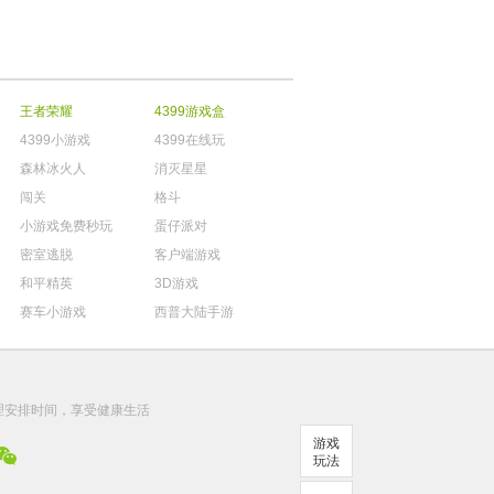
王者荣耀
4399游戏盒
4399小游戏
4399在线玩
森林冰火人
消灭星星
闯关
格斗
小游戏免费秒玩
蛋仔派对
密室逃脱
客户端游戏
和平精英
3D游戏
赛车小游戏
西普大陆手游
。
理安排时间，享受健康生活
游戏
玩法