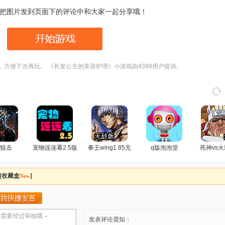
把图片发到页面下的评论中和大家一起分享哦！
，方便下次再玩。 《长发公主的美容护理》小游戏由4399用户提供。
狙击
宠物连连看2.5版
拳王wing1.85无
q版泡泡堂
死神vs火
敌版