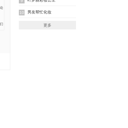
叶罗丽彩妆公主
9
男友帮忙化妆
10
更多