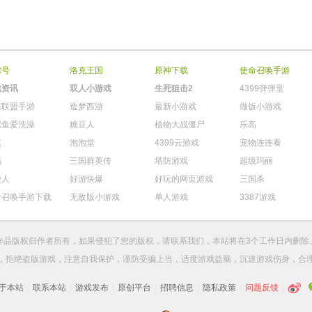
尔号
洛克王国
原神下载
使命召唤手游
戏资讯
双人小游戏
生死狙击2
4399弹弹堂
雄联盟手游
造梦西游
最新小游戏
做饭小游戏
鳄鱼爱洗澡
糖豆人
植物大战僵尸
乐高
棋
泡泡堂
4399云游戏
宠物连连看
玛
三国群英传
塔防游戏
超级玛丽
柴人
好游快爆
好玩的网页游戏
三国杀
命召唤手游下载
无敌版小游戏
单人游戏
3387游戏
作品版权归作者所有，如果侵犯了您的版权，请
联系我们
，本站将在3个工作日内删除
，拒绝盗版游戏，注意自我保护，谨防受骗上当，适度游戏益脑，沉迷游戏伤身，合
于本站
|
联系本站
|
游戏发布
|
原创平台
|
招聘信息
|
隐私政策
|
问题反馈
|