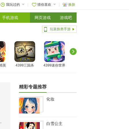
我玩过的
猜你喜欢
换肤
手机游戏
网页游戏
游戏吧
玩装扮类手游
线精英
4399三国杀
4399迷你世界
精彩专题推荐
化妆
，
白雪公主