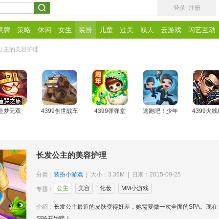
登录
注册
棋牌
策略
休闲
女生
装扮
儿童
过关
双人
云游戏
闪艺互动
公主的美容护理
造梦无双
4399创世战车
4399弹弹堂
逃跑吧！少年
4399火
长发公主的美容护理
分类：
装扮小游戏
| 大小：3.36M | 日期：2015-09-25
公主
美容
化妆
MM小游戏
专题：
介绍：
长发公主最近的皮肤变得好差，她需要做一次全面的SPA。现在
SPA开始喽！