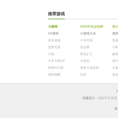
推荐游戏
小游戏
4399手机游戏网
赛
H5游戏
小游戏大全
游
安卓游戏
小马宝莉
英
造梦无双
连连看
小
大炮
黄金矿工
象
斗罗大陆H5
斗地主
祖
死神vs火影
美食大战老鼠
火
地铁跑酷
扫雷
使
温馨提示：
抵制不良游戏
关