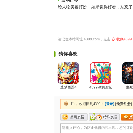
给人物美容打扮，如果觉得好看，别忘了
请记住本站网址
4399.com
，点击
收藏4399
猜你喜欢
造梦西游4
4399涂鸦画板
生死