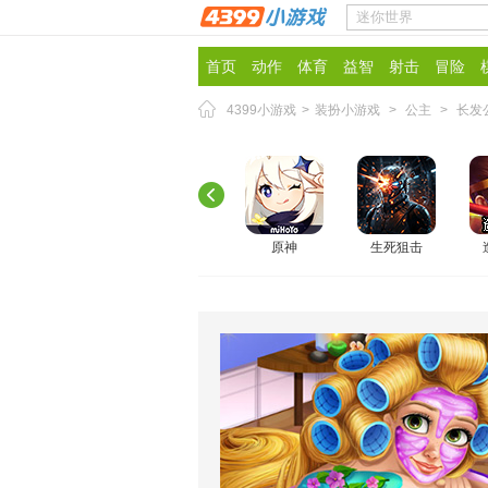
首页
动作
体育
益智
射击
冒险
4399小游戏
>
装扮小游戏
>
公主
>
长发
原神
生死狙击