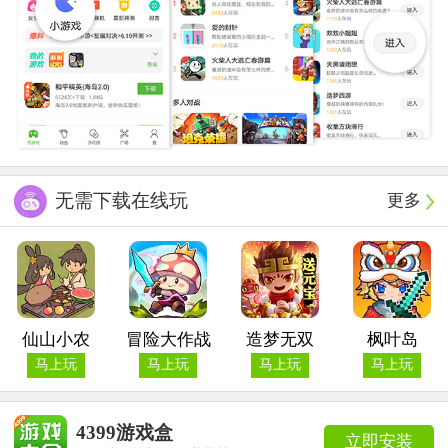
无需下载在线玩
更多
仙山小农
冒险大作战
造梦无双
枫叶岛
马上玩
马上玩
马上玩
马上玩
4399游戏盒
立即安装