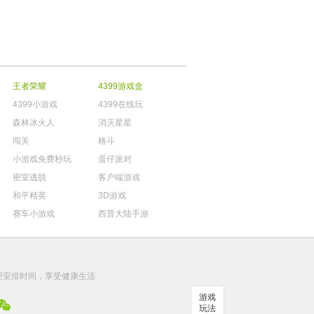
王者荣耀
4399游戏盒
4399小游戏
4399在线玩
森林冰火人
消灭星星
闯关
格斗
小游戏免费秒玩
蛋仔派对
密室逃脱
客户端游戏
和平精英
3D游戏
赛车小游戏
西普大陆手游
。
理安排时间，享受健康生活
游戏
玩法