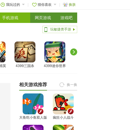
我玩过的
猜你喜欢
换肤
手机游戏
网页游戏
游戏吧
玩敏捷类手游
线精英
4399三国杀
4399迷你世界
相关游戏推荐
换一换
大鱼吃小鱼双人版
疯狂小人战斗