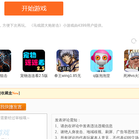
，方便下次再玩。 《马戏团大炮射击》小游戏由4399用户提供。
狙击
宠物连连看2.5版
拳王wing1.85无
q版泡泡堂
死神vs火
敌版