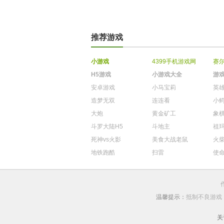
推荐游戏
小游戏
4399手机游戏网
赛
H5游戏
小游戏大全
游
安卓游戏
小马宝莉
英
造梦无双
连连看
小
大炮
黄金矿工
象
斗罗大陆H5
斗地主
祖
死神vs火影
美食大战老鼠
火
地铁跑酷
扫雷
使
温馨提示：
抵制不良游戏
关