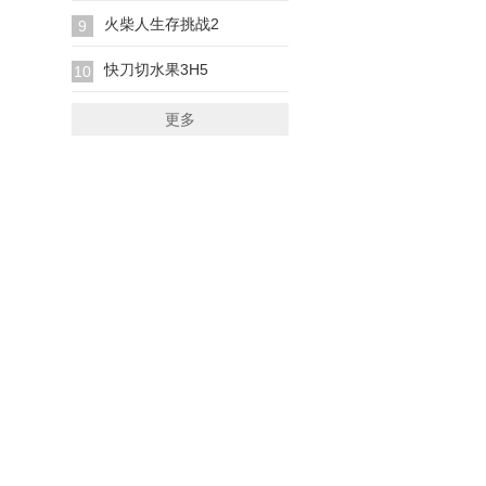
火柴人生存挑战2
9
快刀切水果3H5
10
更多