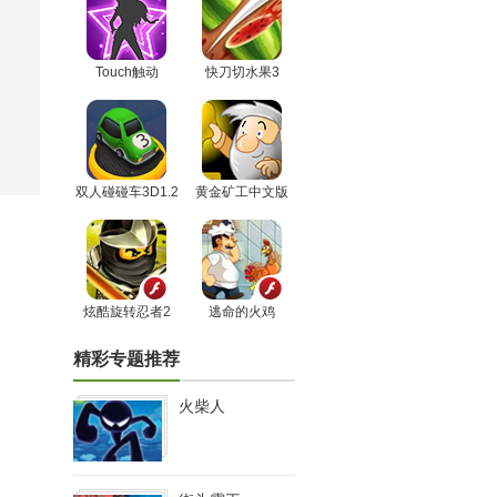
Touch触动
快刀切水果3
双人碰碰车3D1.2
黄金矿工中文版
炫酷旋转忍者2
逃命的火鸡
精彩专题推荐
火柴人