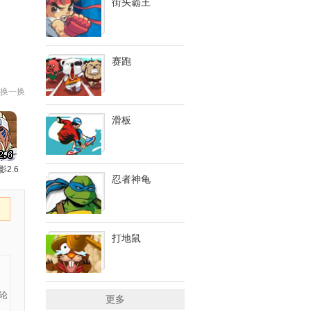
街头霸王
赛跑
换一换
滑板
影2.6
忍者神龟
打地鼠
更多