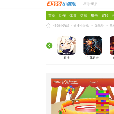
首页
动作
体育
益智
射击
冒险
4399小游戏
>
敏捷小游戏
>
弹球类
>
马
原神
生死狙击