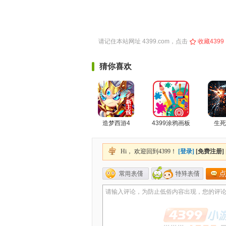
请记住本站网址
4399.com
，点击
收藏4399
猜你喜欢
造梦西游4
4399涂鸦画板
生死