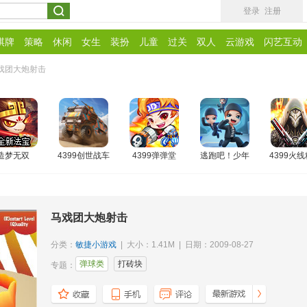
登录
注册
棋牌
策略
休闲
女生
装扮
儿童
过关
双人
云游戏
闪艺互动
戏团大炮射击
造梦无双
4399创世战车
4399弹弹堂
逃跑吧！少年
4399火
马戏团大炮射击
分类：
敏捷小游戏
| 大小：1.41M | 日期：2009-08-27
弹球类
打砖块
专题：