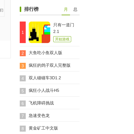
排行榜
月
总
只有一道门
2.1
1
开始游戏
大鱼吃小鱼双人版
2
疯狂的鸽子双人完整版
3
双人碰碰车3D1.2
4
疯狂小人战斗H5
5
飞机障碍挑战
6
急速变色龙
7
黄金矿工中文版
8