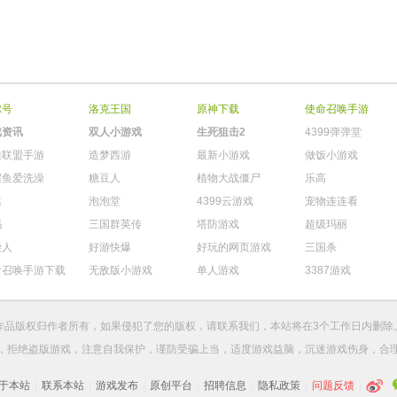
尔号
洛克王国
原神下载
使命召唤手游
戏资讯
双人小游戏
生死狙击2
4399弹弹堂
雄联盟手游
造梦西游
最新小游戏
做饭小游戏
鳄鱼爱洗澡
糖豆人
植物大战僵尸
乐高
棋
泡泡堂
4399云游戏
宠物连连看
玛
三国群英传
塔防游戏
超级玛丽
柴人
好游快爆
好玩的网页游戏
三国杀
命召唤手游下载
无敌版小游戏
单人游戏
3387游戏
作品版权归作者所有，如果侵犯了您的版权，请
联系我们
，本站将在3个工作日内删除
，拒绝盗版游戏，注意自我保护，谨防受骗上当，适度游戏益脑，沉迷游戏伤身，合
于本站
|
联系本站
|
游戏发布
|
原创平台
|
招聘信息
|
隐私政策
|
问题反馈
|