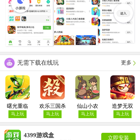
无需下载在线玩
更多
曙光重临
欢乐三国杀
仙山小农
造梦无双
马上玩
马上玩
马上玩
马上玩
4399游戏盒
立即安装