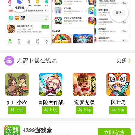
无需下载在线玩
更多
仙山小农
冒险大作战
造梦无双
枫叶岛
马上玩
马上玩
马上玩
马上玩
4399游戏盒
立即安装