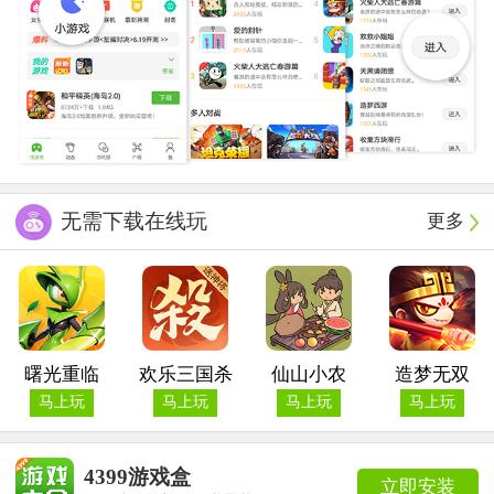
无需下载在线玩
更多
曙光重临
欢乐三国杀
仙山小农
造梦无双
马上玩
马上玩
马上玩
马上玩
4399游戏盒
立即安装