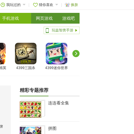
我玩过的
猜你喜欢
换肤
手机游戏
网页游戏
游戏吧
玩益智类手游
线精英
4399三国杀
4399迷你世界
精彩专题推荐
连连看全集
牌
拼图