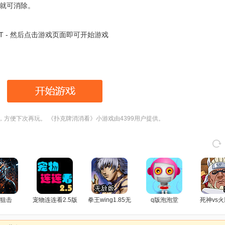
就可消除。
RT - 然后点击游戏页面即可开始游戏
，方便下次再玩。 《扑克牌消消看》小游戏由4399用户提供。
狙击
宠物连连看2.5版
拳王wing1.85无
q版泡泡堂
死神vs火
敌版