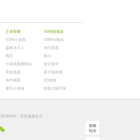
王者荣耀
4399游戏盒
4399小游戏
4399在线玩
森林冰火人
消灭星星
闯关
格斗
小游戏免费秒玩
蛋仔派对
密室逃脱
客户端游戏
和平精英
3D游戏
赛车小游戏
西普大陆手游
。
理安排时间，享受健康生活
游戏
玩法