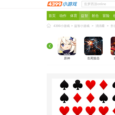
首页
动作
体育
益智
射击
冒险
4399小游戏
>
益智小游戏
>
消消看
>
扑
原神
生死狙击