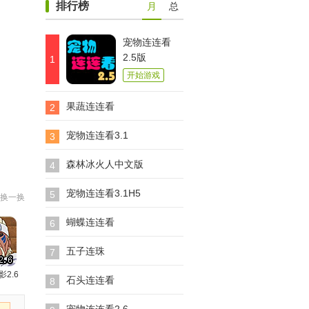
排行榜
月
总
宠物连连看
2.5版
1
开始游戏
果蔬连连看
2
宠物连连看3.1
3
森林冰火人中文版
4
宠物连连看3.1H5
5
换一换
蝴蝶连连看
6
五子连珠
7
影2.6
石头连连看
8