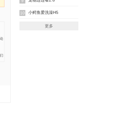
宠物连连看2.6
9
小鳄鱼爱洗澡H5
10
更多