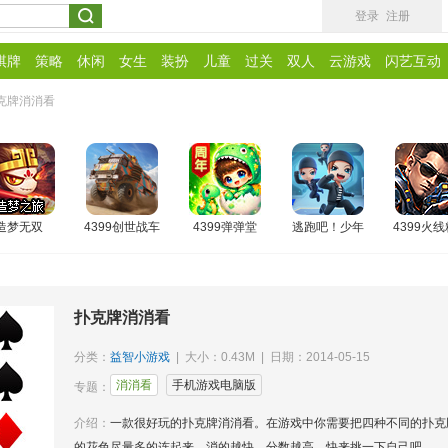
登录
注册
棋牌
策略
休闲
女生
装扮
儿童
过关
双人
云游戏
闪艺互动
克牌消消看
造梦无双
4399创世战车
4399弹弹堂
逃跑吧！少年
4399火
扑克牌消消看
分类：
益智小游戏
| 大小：0.43M | 日期：2014-05-15
消消看
手机游戏电脑版
专题：
介绍：
一款很好玩的扑克牌消消看。在游戏中你需要把四种不同的扑克
的花色尽量多的连起来，消的越快，分数越高，快来挑一下自己吧。