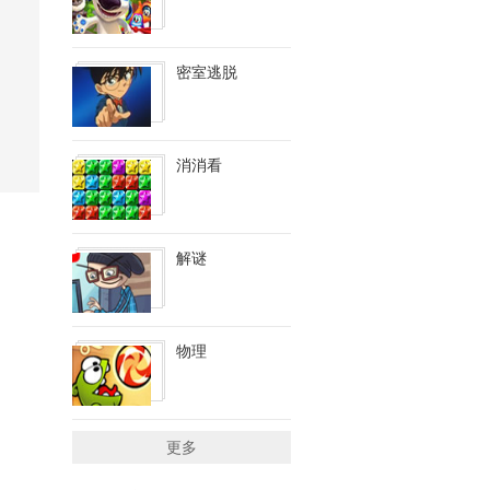
密室逃脱
消消看
解谜
物理
更多