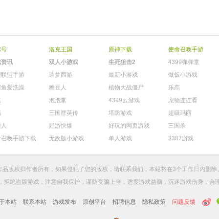
尔号
洛克王国
原神下载
使命召唤手游
戏资讯
双人小游戏
生死狙击2
4399弹弹堂
雄联盟手游
造梦西游
最新小游戏
做饭小游戏
鳄鱼爱洗澡
糖豆人
植物大战僵尸
乐高
棋
泡泡堂
4399云游戏
宠物连连看
玛
三国群英传
塔防游戏
超级玛丽
柴人
好游快爆
好玩的网页游戏
三国杀
命召唤手游下载
无敌版小游戏
单人游戏
3387游戏
作品版权归作者所有，如果侵犯了您的版权，请
联系我们
，本站将在3个工作日内删除
，拒绝盗版游戏，注意自我保护，谨防受骗上当，适度游戏益脑，沉迷游戏伤身，合
于本站
|
联系本站
|
游戏发布
|
原创平台
|
招聘信息
|
隐私政策
|
问题反馈
|