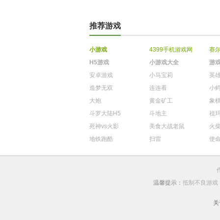
推荐游戏
小游戏
4399手机游戏网
赛
H5游戏
小游戏大全
游
安卓游戏
小马宝莉
英
造梦无双
连连看
小
大炮
黄金矿工
象
斗罗大陆H5
斗地主
祖
死神vs火影
美食大战老鼠
火
地铁跑酷
扫雷
使
温馨提示：
抵制不良游戏
关