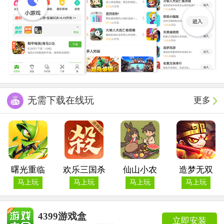
无需下载在线玩
更多
曙光重临
欢乐三国杀
仙山小农
造梦无双
马上玩
马上玩
马上玩
马上玩
4399游戏盒
立即安装