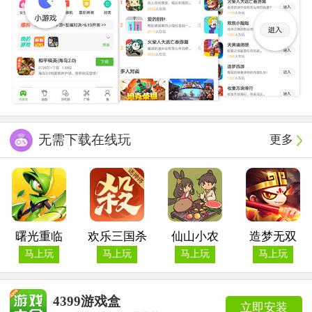
无需下载在线玩
更多
曙光重临
欢乐三国杀
仙山小农
造梦无双
马上玩
马上玩
马上玩
马上玩
4399游戏盒
立即安装