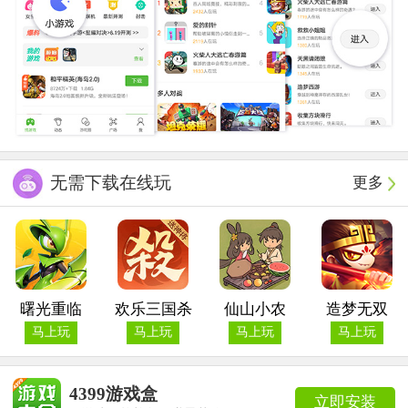
无需下载在线玩
更多
曙光重临
欢乐三国杀
仙山小农
造梦无双
马上玩
马上玩
马上玩
马上玩
4399游戏盒
立即安装