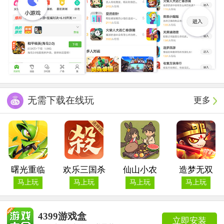
无需下载在线玩
更多
曙光重临
欢乐三国杀
仙山小农
造梦无双
马上玩
马上玩
马上玩
马上玩
4399游戏盒
立即安装