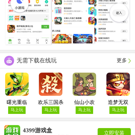
无需下载在线玩
更多
曙光重临
欢乐三国杀
仙山小农
造梦无双
马上玩
马上玩
马上玩
马上玩
4399游戏盒
立即安装