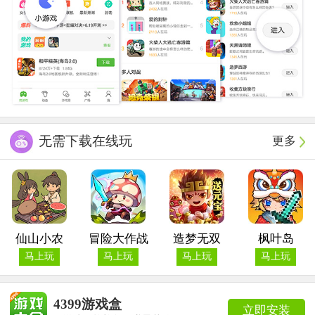
无需下载在线玩
更多
仙山小农
冒险大作战
造梦无双
枫叶岛
马上玩
马上玩
马上玩
马上玩
4399游戏盒
立即安装