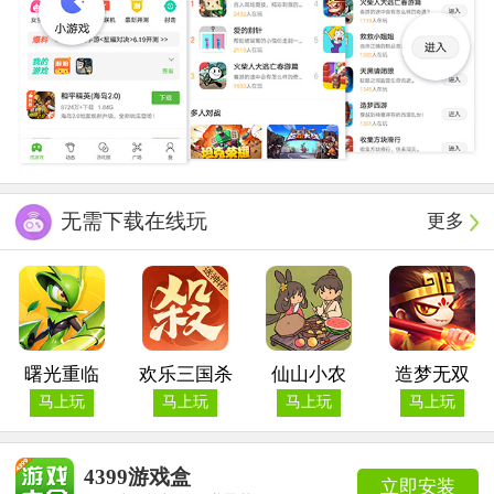
无需下载在线玩
更多
曙光重临
欢乐三国杀
仙山小农
造梦无双
马上玩
马上玩
马上玩
马上玩
4399游戏盒
立即安装