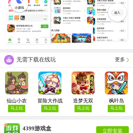
无需下载在线玩
更多
仙山小农
冒险大作战
造梦无双
枫叶岛
马上玩
马上玩
马上玩
马上玩
4399游戏盒
立即安装