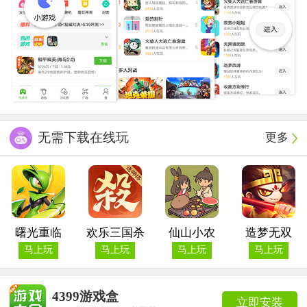
无需下载在线玩
更多
曙光重临
欢乐三国杀
仙山小农
造梦无双
马上玩
马上玩
马上玩
马上玩
4399游戏盒
立即安装