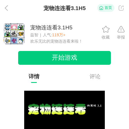
宠物连连看3.1H5
首页
返
宠物连连看3.1H5
益智
|
人气:
119万+
收藏
举报
欢乐无比的宠物连连看来啦！
开始游戏
详情
评论