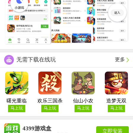
无需下载在线玩
更多
曙光重临
欢乐三国杀
仙山小农
造梦无双
马上玩
马上玩
马上玩
马上玩
4399游戏盒
立即安装