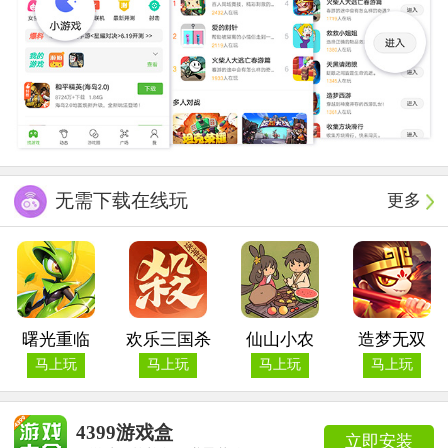
无需下载在线玩
更多
曙光重临
欢乐三国杀
仙山小农
造梦无双
马上玩
马上玩
马上玩
马上玩
4399游戏盒
立即安装