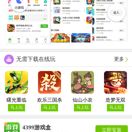
无需下载在线玩
更多
曙光重临
欢乐三国杀
仙山小农
造梦无双
马上玩
马上玩
马上玩
马上玩
4399游戏盒
立即安装