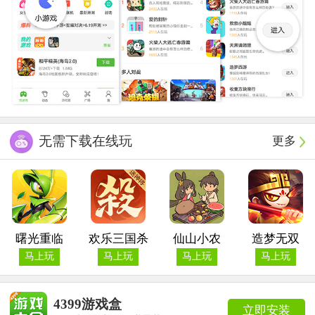
无需下载在线玩
更多
曙光重临
欢乐三国杀
仙山小农
造梦无双
马上玩
马上玩
马上玩
马上玩
4399游戏盒
立即安装