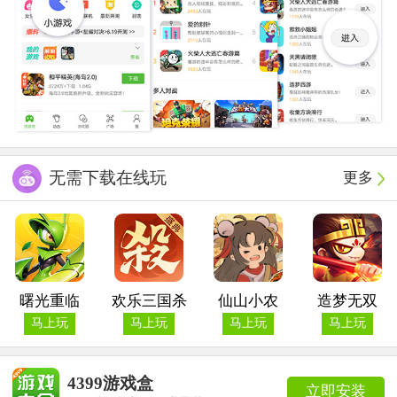
无需下载在线玩
更多
曙光重临
欢乐三国杀
仙山小农
造梦无双
马上玩
马上玩
马上玩
马上玩
4399游戏盒
立即安装