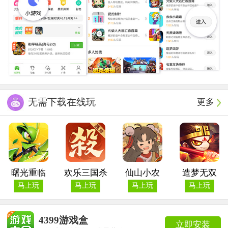
无需下载在线玩
更多
曙光重临
欢乐三国杀
仙山小农
造梦无双
马上玩
马上玩
马上玩
马上玩
4399游戏盒
立即安装