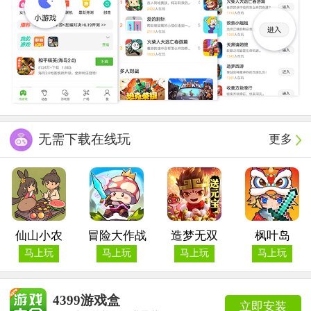
无需下载在线玩
更多
仙山小农
冒险大作战
造梦无双
枫叶岛
马上玩
马上玩
马上玩
马上玩
4399游戏盒
立即安装