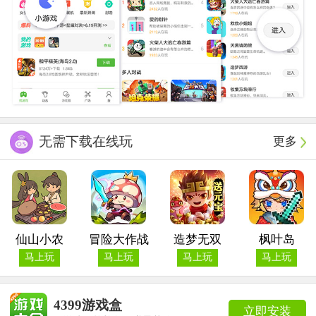
无需下载在线玩
更多
仙山小农
冒险大作战
造梦无双
枫叶岛
马上玩
马上玩
马上玩
马上玩
4399游戏盒
立即安装