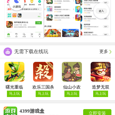
无需下载在线玩
更多
曙光重临
欢乐三国杀
仙山小农
造梦无双
马上玩
马上玩
马上玩
马上玩
4399游戏盒
立即安装