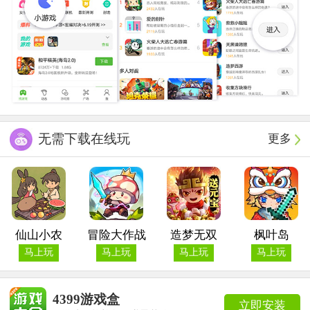
无需下载在线玩
更多
仙山小农
冒险大作战
造梦无双
枫叶岛
马上玩
马上玩
马上玩
马上玩
4399游戏盒
立即安装