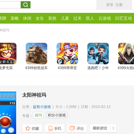
登录
注册
棋牌
策略
休闲
女生
装扮
儿童
过关
双人
云游戏
闪艺互动
神祖玛
造梦无双
4399创世战车
4399弹弹堂
逃跑吧！少年
4399火
太阳神祖玛
分类：
益智小游戏
| 大小：1.00M | 日期：2010-02-12
祖玛
积分小游戏
专题：