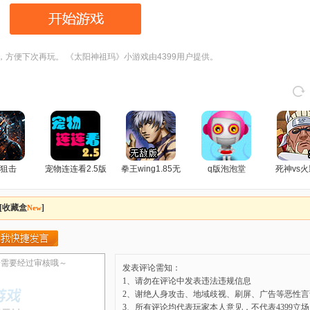
，方便下次再玩。 《太阳神祖玛》小游戏由4399用户提供。
狙击
宠物连连看2.5版
拳王wing1.85无
q版泡泡堂
死神vs火
敌版