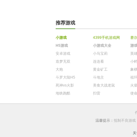
推荐游戏
小游戏
4399手机游戏网
赛
H5游戏
小游戏大全
游
安卓游戏
小马宝莉
英
造梦无双
连连看
小
大炮
黄金矿工
象
斗罗大陆H5
斗地主
祖
死神vs火影
美食大战老鼠
火
地铁跑酷
扫雷
使
温馨提示：
抵制不良游戏
关