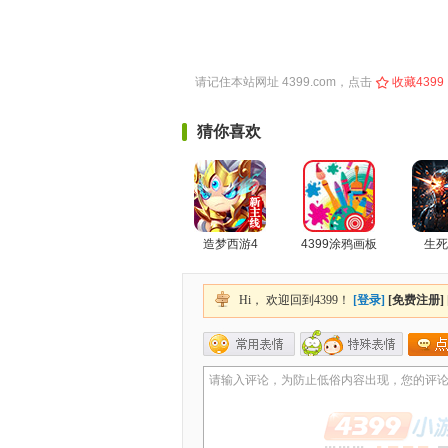
请记住本站网址
4399.com
，点击
收藏4399
猜你喜欢
造梦西游4
4399涂鸦画板
生死