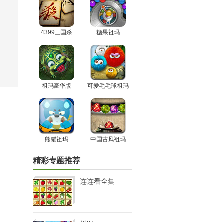
4399三国杀
糖果祖玛
祖玛豪华版
可爱毛毛球祖玛
熊猫祖玛
中国古风祖玛
精彩专题推荐
连连看全集