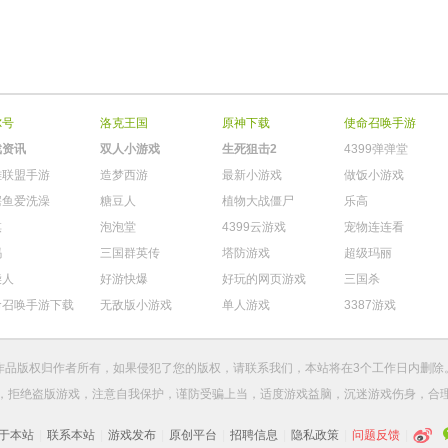
尔号
洛克王国
原神下载
使命召唤手游
戏资讯
双人小游戏
生死狙击2
4399弹弹堂
雄联盟手游
造梦西游
最新小游戏
做饭小游戏
鳄鱼爱洗澡
糖豆人
植物大战僵尸
乐高
棋
泡泡堂
4399云游戏
宠物连连看
玛
三国群英传
塔防游戏
超级玛丽
柴人
好游快爆
好玩的网页游戏
三国杀
命召唤手游下载
无敌版小游戏
单人游戏
3387游戏
作品版权归作者所有，如果侵犯了您的版权，请
联系我们
，本站将在3个工作日内删除
，拒绝盗版游戏，注意自我保护，谨防受骗上当，适度游戏益脑，沉迷游戏伤身，合
于本站
|
联系本站
|
游戏发布
|
原创平台
|
招聘信息
|
隐私政策
|
问题反馈
|