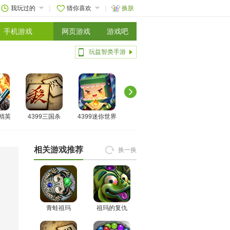
我玩过的
猜你喜欢
换肤
手机游戏
网页游戏
游戏吧
玩益智类手游
线精英
4399三国杀
4399迷你世界
相关游戏推荐
换一换
青蛙祖玛
祖玛的复仇