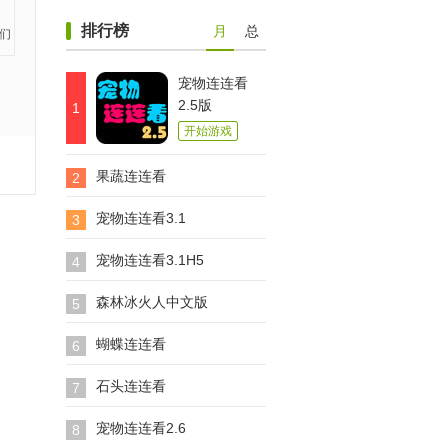
排行榜
月
总
宠物连连看
2.5版
1
开始游戏
果蔬连连看
2
宠物连连看3.1
3
宠物连连看3.1H5
4
森林冰火人中文版
5
蝴蝶连连看
6
石头连连看
7
宠物连连看2.6
8