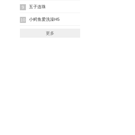
五子连珠
9
小鳄鱼爱洗澡H5
10
更多