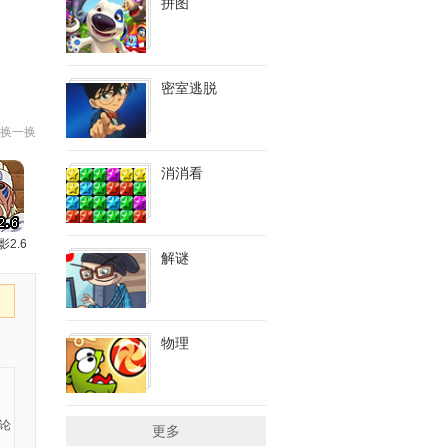
拼图
密室逃脱
换一换
消消看
影2.6
解谜
物理
更多