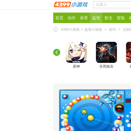
首页
动作
体育
益智
射击
冒险
4399小游戏
>
益智小游戏
>
祖玛
>
太阳
原神
生死狙击