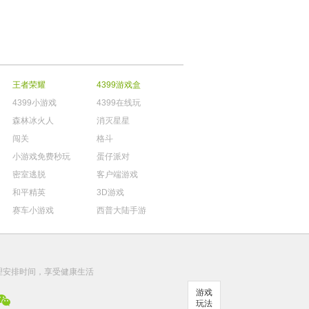
王者荣耀
4399游戏盒
4399小游戏
4399在线玩
森林冰火人
消灭星星
闯关
格斗
小游戏免费秒玩
蛋仔派对
密室逃脱
客户端游戏
和平精英
3D游戏
赛车小游戏
西普大陆手游
。
理安排时间，享受健康生活
游戏
玩法