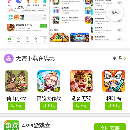
无需下载在线玩
更多
仙山小农
冒险大作战
造梦无双
枫叶岛
马上玩
马上玩
马上玩
马上玩
4399游戏盒
立即安装