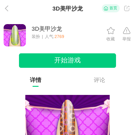
3D美甲沙龙
首页
返
3D美甲沙龙
装扮
|
人气:
2769
收藏
举报
开始游戏
详情
评论