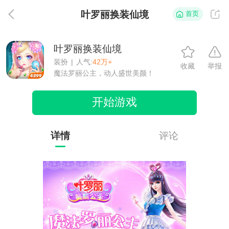
叶罗丽换装仙境
首页
返
叶罗丽换装仙境
装扮
|
人气:
42万+
收藏
举报
魔法罗丽公主，动人盛世美颜！
开始游戏
详情
评论