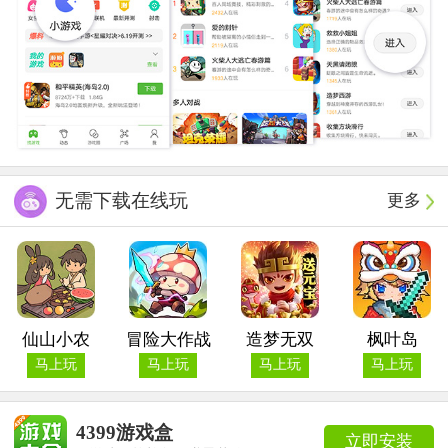
无需下载在线玩
更多
仙山小农
冒险大作战
造梦无双
枫叶岛
马上玩
马上玩
马上玩
马上玩
4399游戏盒
立即安装