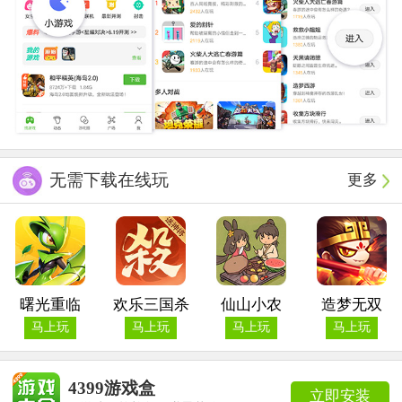
无需下载在线玩
更多
曙光重临
欢乐三国杀
仙山小农
造梦无双
马上玩
马上玩
马上玩
马上玩
4399游戏盒
立即安装