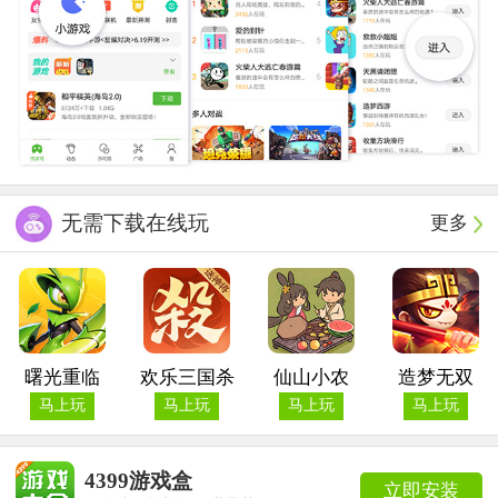
无需下载在线玩
更多
曙光重临
欢乐三国杀
仙山小农
造梦无双
马上玩
马上玩
马上玩
马上玩
4399游戏盒
立即安装