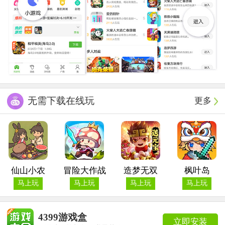
无需下载在线玩
更多
仙山小农
冒险大作战
造梦无双
枫叶岛
马上玩
马上玩
马上玩
马上玩
4399游戏盒
立即安装