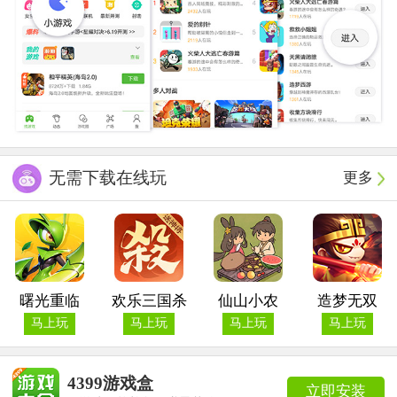
无需下载在线玩
更多
曙光重临
欢乐三国杀
仙山小农
造梦无双
马上玩
马上玩
马上玩
马上玩
4399游戏盒
立即安装