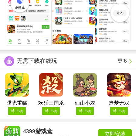
无需下载在线玩
更多
曙光重临
欢乐三国杀
仙山小农
造梦无双
马上玩
马上玩
马上玩
马上玩
4399游戏盒
立即安装