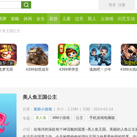
登录
注册
棋牌
策略
休闲
女生
装扮
儿童
过关
双人
云游戏
闪艺互动
人鱼王国公主
造梦无双
4399创世战车
4399弹弹堂
逃跑吧！少年
4399火
美人鱼王国公主
分类：
装扮小游戏
| 大小：2.10M | 日期：2014-03-14
美人鱼
MM小游戏
公主
手机游戏电脑版
专题：
介绍：
在海洋的深处有个神话般的国度--美人鱼王国。美丽的人鱼公主
生活于这国度之内，今天她要偷偷的溜出王国之外看看外面的世界，在