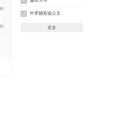
盛世芳华
9
叶罗丽彩妆公主
10
更多