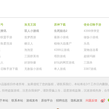
尔号
洛克王国
原神下载
使命召唤手游
戏资讯
双人小游戏
生死狙击2
4399弹弹堂
雄联盟手游
造梦西游
最新小游戏
做饭小游戏
鳄鱼爱洗澡
糖豆人
植物大战僵尸
乐高
棋
泡泡堂
4399云游戏
宠物连连看
玛
三国群英传
塔防游戏
超级玛丽
柴人
好游快爆
好玩的网页游戏
三国杀
命召唤手游下载
无敌版小游戏
单人游戏
3387游戏
作品版权归作者所有，如果侵犯了您的版权，请
联系我们
，本站将在3个工作日内删除
，拒绝盗版游戏，注意自我保护，谨防受骗上当，适度游戏益脑，沉迷游戏伤身，合
于本站
|
联系本站
|
游戏发布
|
原创平台
|
招聘信息
|
隐私政策
|
问题反馈
|