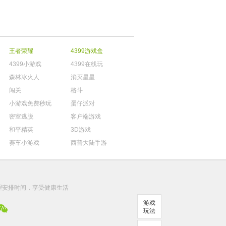
王者荣耀
4399游戏盒
4399小游戏
4399在线玩
森林冰火人
消灭星星
闯关
格斗
小游戏免费秒玩
蛋仔派对
密室逃脱
客户端游戏
和平精英
3D游戏
赛车小游戏
西普大陆手游
。
理安排时间，享受健康生活
游戏
玩法