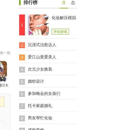
排行榜
月
总
化妆解压模拟
1
开始游戏
沉浸式治愈达人
2
换一换
爱江山更爱美人
3
次元少女换装
4
婚纱设计
5
影2.6
参加晚会的女孩们
6
托卡家庭婚礼
7
男友帮忙化妆
8