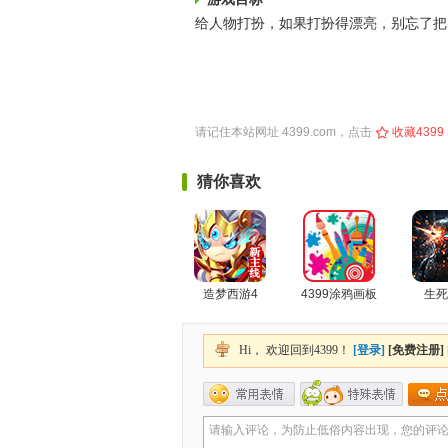
给人物打扮，如果打扮得漂亮，别忘了把
请记住本站网址
4399.com
，点击
收藏4399
猜你喜欢
造梦西游4
4399涂鸦画板
生死