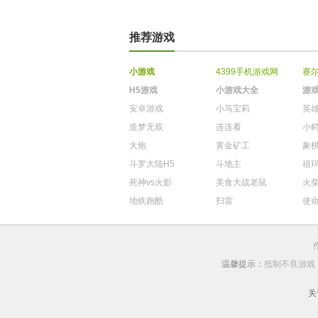
推荐游戏
小游戏
4399手机游戏网
赛
H5游戏
小游戏大全
游
安卓游戏
小马宝莉
英
造梦无双
连连看
小
大炮
黄金矿工
象
斗罗大陆H5
斗地主
祖
死神vs火影
美食大战老鼠
火
地铁跑酷
扫雷
使
温馨提示：
抵制不良游戏
关