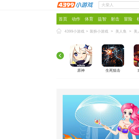
首页
动作
体育
益智
射击
冒险
4399小游戏
>
装扮小游戏
>
美人鱼
>
美
原神
生死狙击