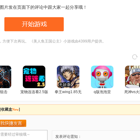
图片发在页面下的评论中跟大家一起分享哦！
，方便下次再玩。 《美人鱼王国公主》小游戏由4399用户提供。
狙击
宠物连连看2.5版
拳王wing1.85无
q版泡泡堂
死神vs火
敌版