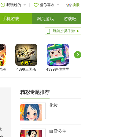
我玩过的
猜你喜欢
换肤
手机游戏
网页游戏
游戏吧
玩装扮类手游
线精英
4399三国杀
4399迷你世界
精彩专题推荐
化妆
就
白雪公主
她