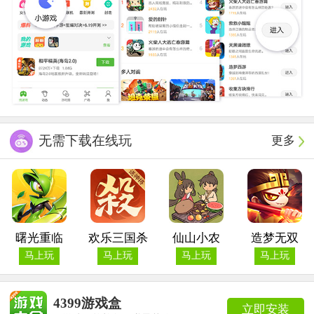
无需下载在线玩
更多
曙光重临
欢乐三国杀
仙山小农
造梦无双
马上玩
马上玩
马上玩
马上玩
4399游戏盒
立即安装