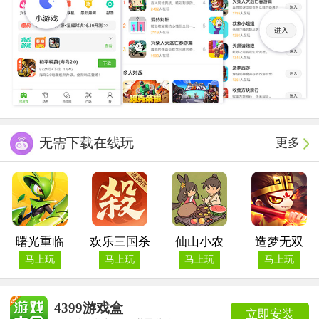
无需下载在线玩
更多
曙光重临
欢乐三国杀
仙山小农
造梦无双
马上玩
马上玩
马上玩
马上玩
4399游戏盒
立即安装