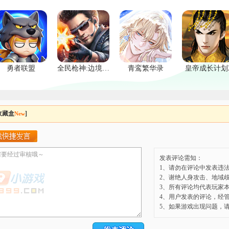
勇者联盟
全民枪神:边境王者
青鸾繁华录
皇帝成长计划