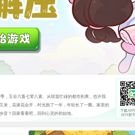
餐四季，五谷六畜七荤八素。从喧嚣忙碌的都市剥离，也许我
又来，花谢花会开，时光跑了一年，年轮长了一圈。家里的
下载AP
乡音？回家看看吧，回到心灵的初始地。
(IOS暂