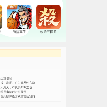
2
街篮高手
欢乐三国杀