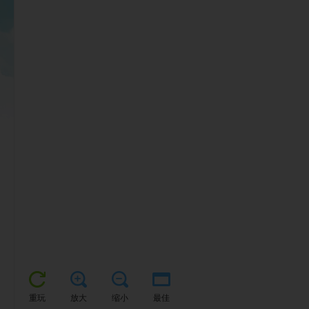
重玩
放大
缩小
最佳