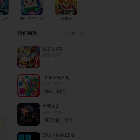
躺平模拟器
全民养成之女
通过音乐之路
皇陛下
！少年
4399迷你世界
赛尔号
猜你喜欢
换一换
怼怼梦三国
火柴人逃亡日
狙击手练习营2
记
造梦西游4
冒险小游戏
茶叶蛋大冒险
贪吃蛇多人大
火柴人水果大
对决
陆历险2
4399涂鸦画板
休闲小游戏
画板
制作
枪王吃鸡争夺
滚动的高速球
深夜串串
生死狙击
战
射击小游戏
网页大全
双人
宠物连连看2.5版