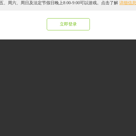
纷处理及不良内容举报电话：4006834399(转6) | 举报邮箱：jubao@4399.com 
五、周六、周日及法定节假日晚上8:00-9:00可以游戏。点击了解
详细信
right © 2004 -
2026 4399.com All Rights Reserved. 四三九九网络股份有限公司 
立即登录