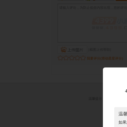
温馨提示：
抵制不良游戏
关
温
（署）网出证（
如果