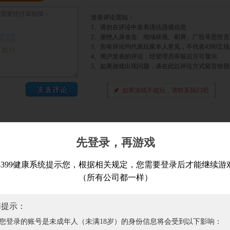
先登录，再游戏
4399健康系统提示您，根据相关规定，您需要登录后才能继续游
作品版权归作者所有，如果侵犯了您的版权，请
联系我们
，本站将在3个工作日内删除
（所有公司都一样）
，拒绝盗版游戏，注意自我保护，谨防受骗上当，适度游戏益脑，沉迷游戏伤身，合
于本站
|
联系本站
|
游戏发布
|
原创平台
|
招聘信息
|
隐私政策
|
问题反馈
|
馨提示：
闽）字第015号
|
ICP证闽B2-20040099
|
闽公网安备 35020302000081号
|
版
您登录的账号是未成年人（未满18岁）的身份信息将会受到以下影响：