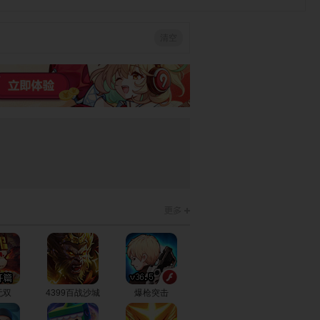
清空
冰娃与火娃4
狂野飙客6
抱紧大根
人生重开模拟
太空大逃生
天空之城冒险
器
H5
火柴人战争遗
狗狗消防队
真死神VS火影
产2
绊
狂野飙客5
火柴人影vs神
糖豆大作战
死斗
无双
4399百战沙城
爆枪突击