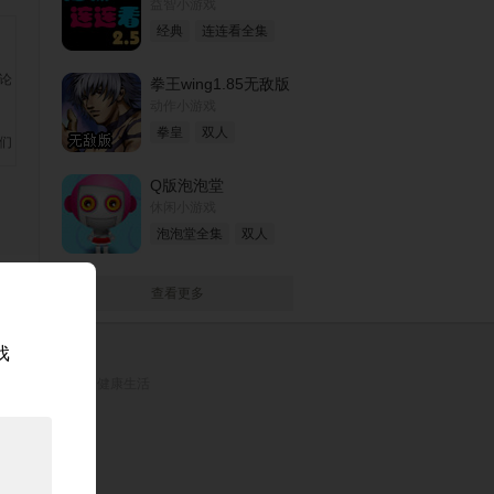
益智小游戏
经典
连连看全集
拳王wing1.85无敌版
动作小游戏
拳皇
双人
Q版泡泡堂
休闲小游戏
泡泡堂全集
双人
查看更多
戏
。
理安排时间，享受健康生活
权保护投诉指引