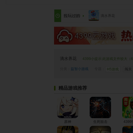
滴水养花
滴水养花
4399小提示:此游戏文件较大（6
分类：
益智小游戏
专题：
H5游戏
闯关
精品游戏推荐
原神
生死狙击
439