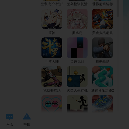
皇帝成长计划2
荒岛枪训复活
世界射箭锦标
战
赛
原神
奥比岛
美食大战老鼠
斗罗大陆
音速无影
狙击战场
我就要吃鸡
火柴人生存挑
通过音乐之路2
战2
圆球情侣
火柴人生存挑
魔幻陀螺2台球
评论
举报
战
大战