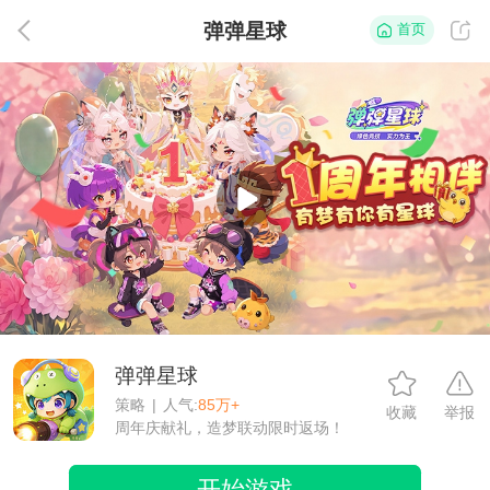
弹弹星球
首页
返
弹弹星球
策略
|
人气:
85万+
收藏
举报
周年庆献礼，造梦联动限时返场！