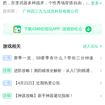
把，百变武器多种战术，个性秀场穿搭自由，种菜游园
更多
社交不停歇！快来和好友一起，弹射起飞！
提供商：
广州四三九九信息科技有限公司
下载4399在线玩APP 游戏轻松点
游戏相关
进入论坛
公告
赛季一览，S9赛季有什么？带你三分钟速
通！
攻略
进阶攻略丨测距瞄准全解析：从入门到精通，
逆风翻盘就靠它！
公告
【4月21日】近期热更公告
攻略
【神器攻略】新手神器避坑指南！