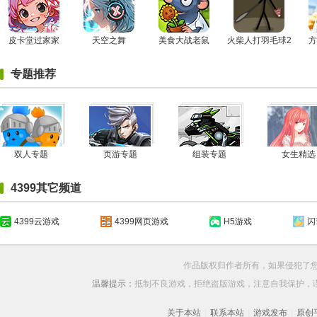
皮卡堂过家家
天空之舞
美食大战老鼠
火柴人打羽毛球2
方
专题推荐
双人专题
页游专题
组装专题
女生精选
4399其它频道
4399云游戏
4399网页游戏
H5游戏
闪
作品版权归作者所有，如果侵犯了
温馨提示：
抵制不良游戏，拒绝盗版游戏，注意自我保护，
关于本站
|
联系本站
|
游戏发布
|
原创