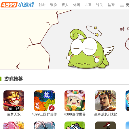
射击
装扮
双人
休闲
儿童
过关
益智
游戏推荐
造梦无双
4399三国群英传
4399迷你世界
皇帝成长计划2