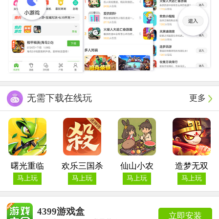
无需下载在线玩
更多
曙光重临
欢乐三国杀
仙山小农
造梦无双
马上玩
马上玩
马上玩
马上玩
4399游戏盒
立即安装