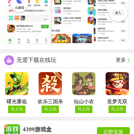
无需下载在线玩
更多
曙光重临
欢乐三国杀
仙山小农
造梦无双
马上玩
马上玩
马上玩
马上玩
4399游戏盒
立即安装