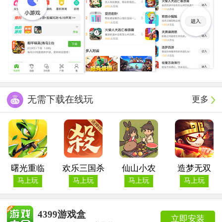
无需下载在线玩
更多
曙光重临
欢乐三国杀
仙山小农
造梦无双
马上玩
马上玩
马上玩
马上玩
4399游戏盒
立即安装