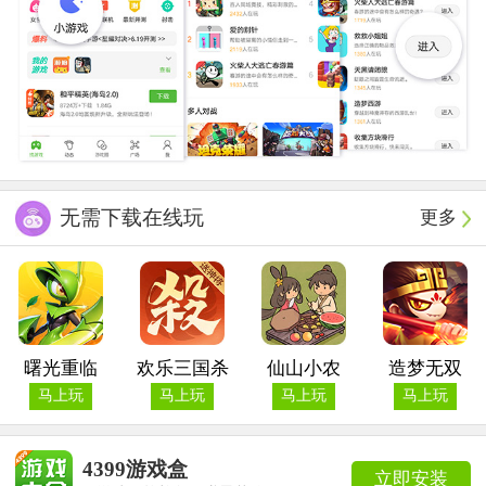
无需下载在线玩
更多
曙光重临
欢乐三国杀
仙山小农
造梦无双
马上玩
马上玩
马上玩
马上玩
4399游戏盒
立即安装